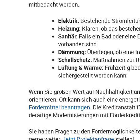
mitbedacht werden.
Elektrik:
Bestehende Stromleitun
Heizung:
Klären, ob das bestehen
Sanitär:
Falls ein Bad oder eine 
vorhanden sind.
Dämmung:
Überlegen, ob eine I
Schallschutz:
Maßnahmen zur Red
Lüftung & Wärme:
Frühzeitig bed
sichergestellt werden kann.
Wenn Sie großen Wert auf Nachhaltigkeit un
orientieren. Oft kann sich auch eine energe
Fördermittel beantragen
. Die Kreditanstalt
derartige Modernisierungen mit Förderkred
Sie haben Fragen zu den Fördermöglichkeit
gerne weiter.
Jetzt
Projektanfrage
stellen!