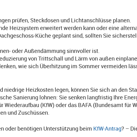
gen prüfen, Steckdosen und Lichtanschlüsse planen.
de Heizsystem erweitert werden kann oder eine alternat
Dachgeschoss-Küche geplant sind, sollten Sie sicherst
nnen- oder Außendämmung sinnvoller ist.
uzierung von Trittschall und Lärm von außen einplane
enken, wie sich Überhitzung im Sommer vermeiden lässt
d niedrige Heizkosten legen, können Sie sich an den St
tische Sanierung lohnen: Sie senken langfristig Ihre E
 für Wiederaufbau (KfW) oder das BAFA (Bundesamt für Wi
iten und Zuschüssen.
en oder benötigen Unterstützung beim
KfW-Antrag
? – D