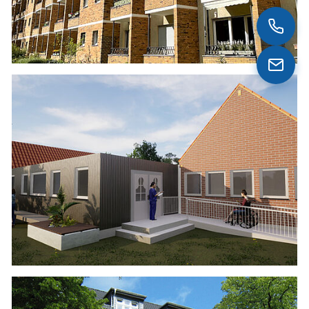
AUGUST-BEBEL-STR. 12 IN BERNAU
Statik zum Dachgeschoss-Neubau &
Kellerdecken-Ertüchtigung
Wärmeschutz zur Baugenehmigung
BORNHOLMERSTR. 86 IN BERLIN-