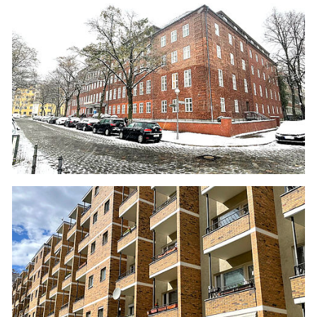
LIETZENBURGER STRASSE 3-9
Bestandserfassung
Erarbeitung möglicher Varianten zur Energiekosteneinsparung
ökonomischer und ökologischer Vergleich von Soll- und Ist-Zustand
…
GARTENWEG 1 IN SCHORFHEIDE
- Bestandsaufnahme
- Energieberatung
- Erarbeitung von Einzelmaßnahmen zur energetischen Sanierung
- Umstellung der Heizungsanlage