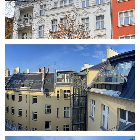
EICHBUSCHALLEE 44 IN BERLIN TREPTOW-
KÖPENICK
- Energieberatung
- Erarbeitung zum Effizienzhaus 55
- Wärmebrücken Berechnungen