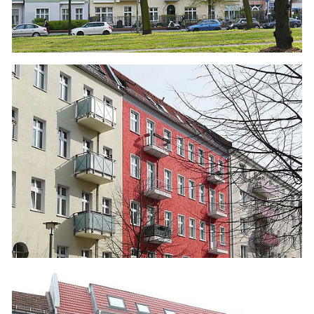
MARIE-CURIE-ALLEE 20 IN BERLIN-
LICHTENBERG
Dachgeschoss-Neubau
Energieberatung: ENEO-Gutachten
Öffentlich-rechtlicher Wärmeschutz
Energiebedarfsausweis