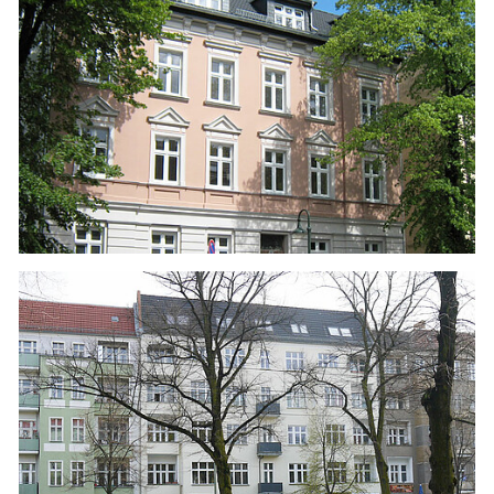
PRENZLAUER BERG
Dachgeschoss Um-und Ausbau
Statik zur Nachverdichtung mit 4WE
Wärmeschutznachweis & Energieausweis
Baubegleitung
FANNINGER STR. 16 BERLIN-LICHTENBERG
Dachgeschoss-Ausbau
Statik/Tragwerksplanung
Wärmeschutz-Nachweis
Baubegleitung