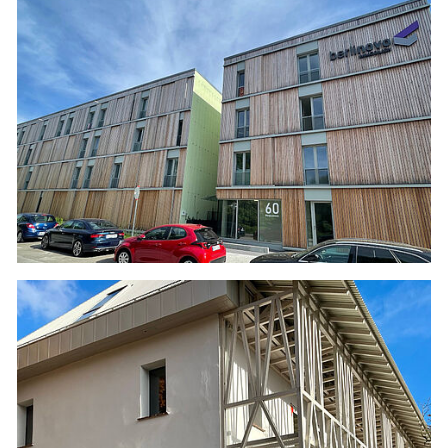
MITTELSTRASSE 13 IN KRIEBITZSCH
- Bestandsaufnahme
- Energieberatung
- Entwicklung energetischer Verbesserungen
PANKSTRASSE 84-86 IN BERLIN
- Bestandserfassung als Referenz für:
- Energieberatung mittels iSFP
- Nachweis zum Energieeffizienzhaus 70