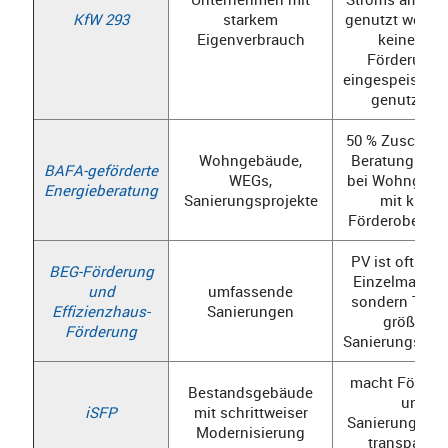
KfW 293
starkem
genutzt werde
Eigenverbrauch
keine EEG
Förderung f
eingespeisten 
genutzt wi
50 % Zuschus
Wohngebäude,
Beratungshono
BAFA-geförderte
WEGs,
bei Wohngebä
Energieberatung
Sanierungsprojekte
mit klare
Förderobergr
PV ist oft nich
BEG-Förderung
Einzelmaßna
und
umfassende
sondern Teil 
Effizienzhaus-
Sanierungen
größeren
Förderung
Sanierungskon
macht Förder
Bestandsgebäude
und
iSFP
mit schrittweiser
Sanierungset
Modernisierung
transparent