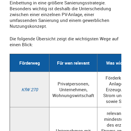
Einbettung in eine größere Sanierungsstrategie.
Besonders wichtig ist deshalb die Unterscheidung
zwischen einer einzelnen PV-Anlage, einer
umfassenden Sanierung und einem gewerblichen
Nutzungskonzept.
Die folgende Übersicht zeigt die wichtigsten Wege auf
einen Blick:
Förderweg
Für wen relevant
Was wichtig 
Förderkredit 
Privatpersonen,
Anlagen z
KfW 270
Unternehmen,
Erzeugung 
Wohnungswirtschaft
Strom und W
sowie Speic
relevant, w
mindestens 
des erzeug
Unternehmen mit
Stroms am Sta