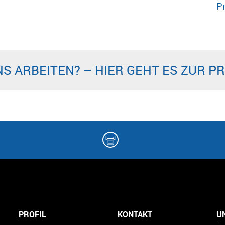
P
NS ARBEITEN? – HIER GEHT ES ZUR 
PROFIL
KONTAKT
U